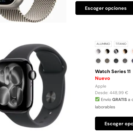
Escoger opciones
ALUMINIO
TITANIO
Watch Series 11
Nuevo
Apple
Desde:
448,99
€
Envío
GRATIS
a d
laborables
Escoger op