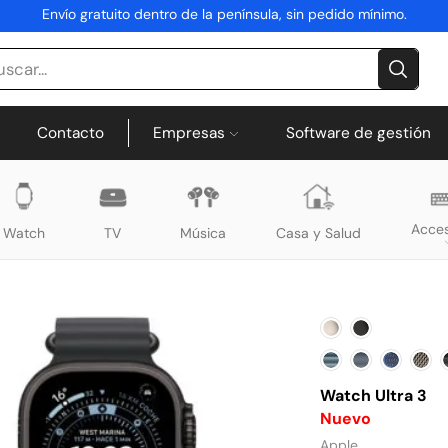
Envío gratuito dentro de la península, sin pedido mínimo.
Contacto
Empresas
Software de gestión
Acces
Watch
TV
Música
Casa y Salud
Watch Ultra 3
Nuevo
Apple