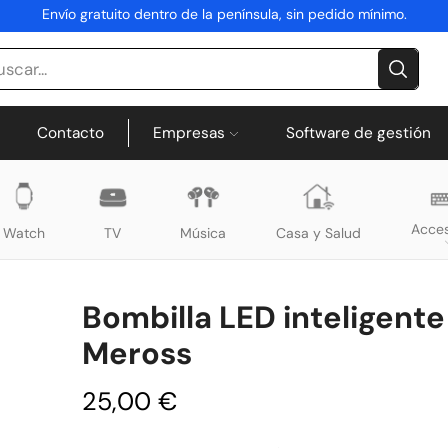
Envío gratuito dentro de la península, sin pedido mínimo.
Contacto
Empresas
Software de gestión
Acces
Watch
TV
Música
Casa y Salud
Bombilla LED inteligente
Meross
25,00
€