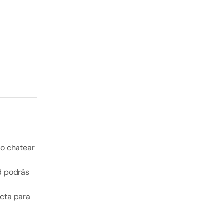
 o chatear
ad podrás
ecta para