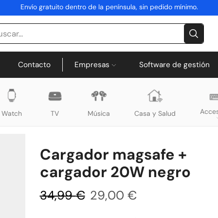
Envío gratuito dentro de la península, sin pedido mínimo.
Contacto
Empresas
Software de gestión
Acces
Watch
TV
Música
Casa y Salud
Cargador magsafe +
cargador 20W negro
34,99
€
29,00
€