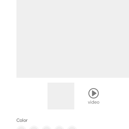
video
Color