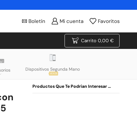
Boletín
Mi cuenta
Favoritos
0
Carrito
0,00
€
Dispositivos Segunda Mano
orios
VENTA
Productos Que Te Podrían Interesar …
con
15