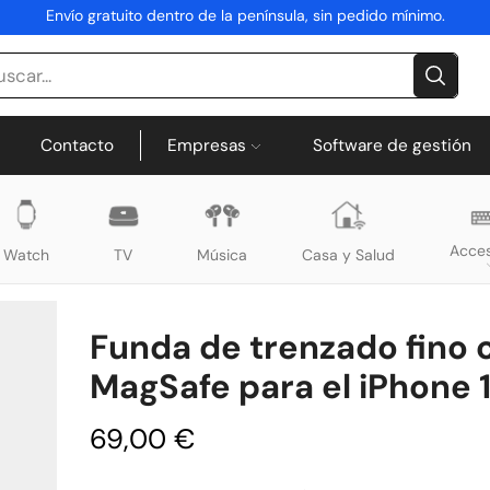
Envío gratuito dentro de la península, sin pedido mínimo.
Contacto
Empresas
Software de gestión
Acces
Watch
TV
Música
Casa y Salud
Funda de trenzado fino 
MagSafe para el iPhone 
69,00
€