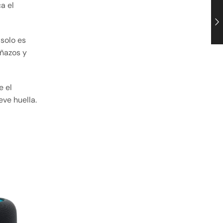
a el
 solo es
añazos y
e el
ve huella.