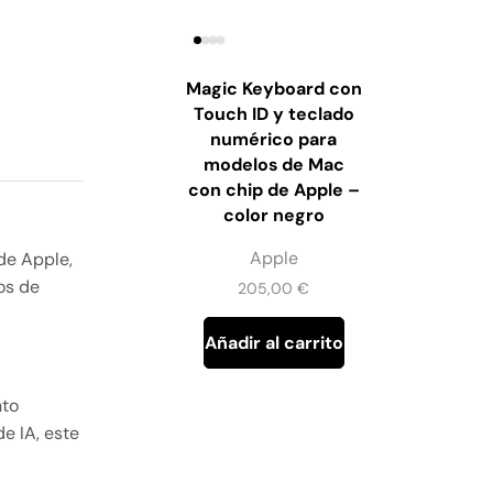
Magic Keyboard con
Touch ID y teclado
numérico para
modelos de Mac
con chip de Apple –
color negro
Apple
de Apple,
os de
205,00
€
Añadir al carrito
nto
e IA, este