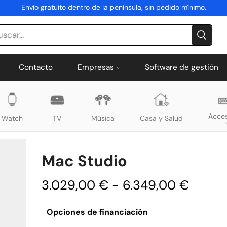
Envío gratuito dentro de la península, sin pedido mínimo.
Contacto
Empresas
Software de gestión
Acces
Watch
TV
Música
Casa y Salud
Mac Studio
3.029,00
€
-
6.349,00
€
Opciones de financiación