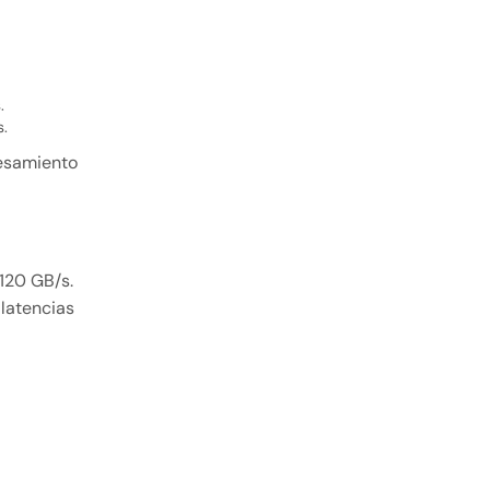
.
.
cesamiento
 120 GB/s.
 latencias