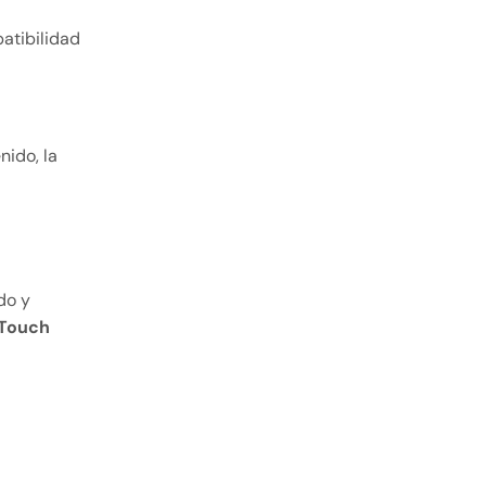
patibilidad
nido, la
do y
 Touch