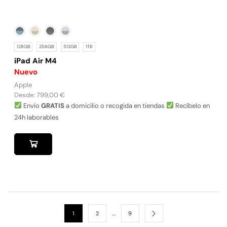
128GB
256GB
512GB
1TB
iPad Air M4
Nuevo
Apple
Desde:
799,00
€
Envío
GRATIS
a domicilio o recogida en tiendas
Recíbelo en
24h laborables
…
1
2
9