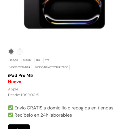
256GB
512GB
1TB
2TB
VIDEO ESTÁNDAR
VIDRIO NANOTEXTURIZADO
iPad Pro M5
Nuevo
Apple
Desde:
1.099,00
€
Envío GRATIS a domicilio o recogida en tiendas
Recíbelo en 24h laborables