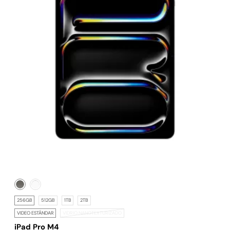
256GB
512GB
1TB
2TB
VIDEO ESTÁNDAR
VIDRIO NANOTEXTURIZADO
iPad Pro M4