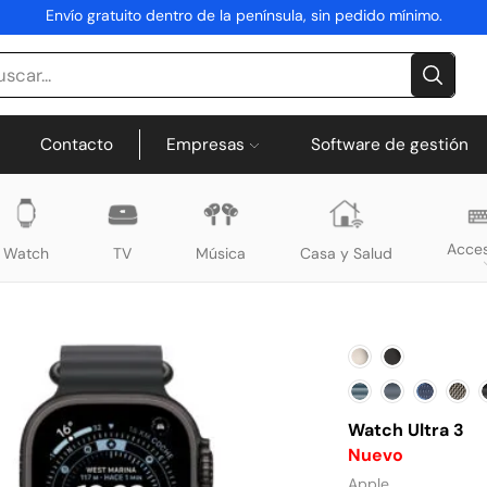
Envío gratuito dentro de la península, sin pedido mínimo.
Contacto
Empresas
Software de gestión
Acces
Watch
TV
Música
Casa y Salud
Watch Ultra 3
Nuevo
Apple