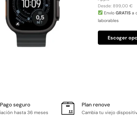
Desde:
899,00
€
Envío
GRATIS
a d
laborables
Escoger op
Pago seguro
Plan renove
iación hasta 36 meses
Cambia tu viejo dispositi