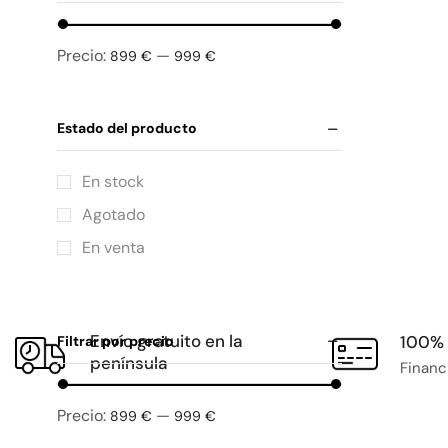
Precio:
—
899 €
999 €
Estado del producto
En stock
Agotado
En venta
Envío gratuito en la
100% 
Filtrar por precio
península
Financ
Precio:
—
899 €
999 €